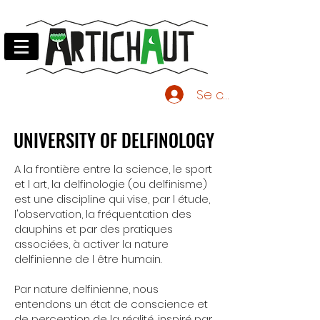
Se connecter
UNIVERSITY OF DELFINOLOGY
UNIVERSITY OF DELFINOLOGY
A la frontière entre la science, le sport
et l art, la delfinologie (ou delfinisme)
est une discipline qui vise, par l étude,
l'observation, la fréquentation des
dauphins et par des pratiques
associées, à activer la nature
delfinienne de l être humain.
Par nature delfinienne, nous
entendons un état de conscience et
de perception de la réalité, inspiré par